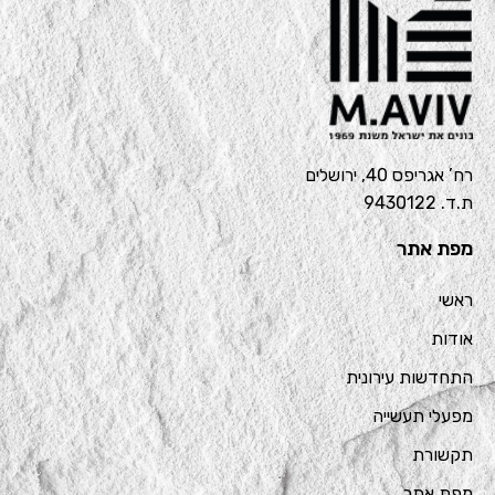
רח’ אגריפס 40, ירושלים
ת.ד. 9430122
מפת אתר
ראשי
אודות
התחדשות עירונית
מפעלי תעשייה
תקשורת
מפת אתר