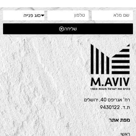
שליחה
רח’ אגריפס 40, ירושלים
ת.ד. 9430122
מפת אתר
ראשי