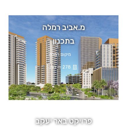
מ.אביב רמלה
בתכנון
מיקום רמלה
278 יחידות
פרויקט באר יעקב