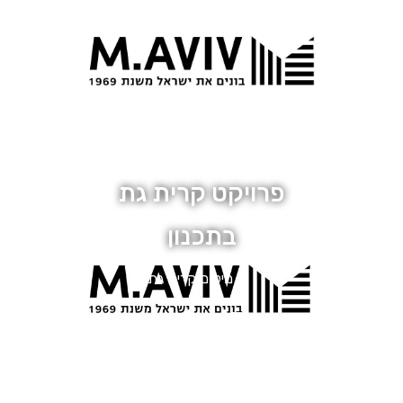
56 יחידות
פרויקט קרית גת
בתכנון
מיקום קרית גת
218 יחידות