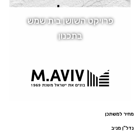
פרויקט השושן בית שמש
בתכנון
מיקום בית שמש
32 יחידות
מחיר למשתכן
נדל"ן מניב