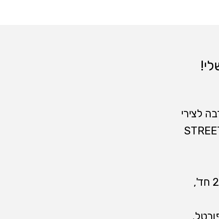
לי!
ה לצירי
, ובצמוד לו STREET MALL
בשכונה החדשה 8 בניינים מרהיבים ובהן דירות 2-5 חד',
פורטל.